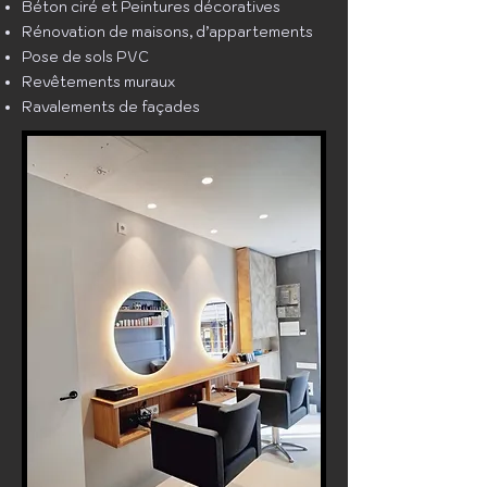
Béton ciré et Peintures décoratives
Rénovation de maisons, d’appartements
Pose de sols PVC
Revêtements muraux
Ravalements de façades